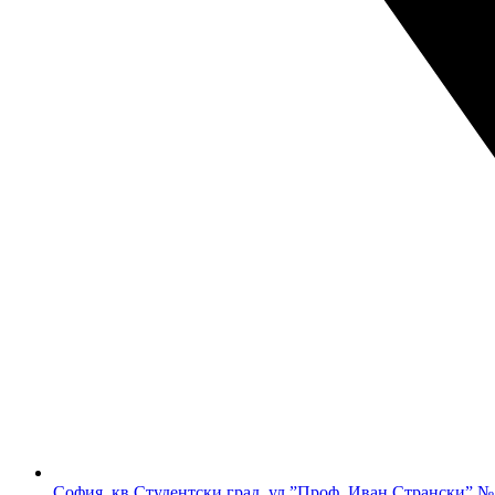
София, кв.Студентски град, ул.”Проф. Иван Странски” №