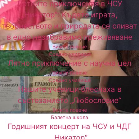
Летните приключения в ЧСУ
„Никатор“: Където играта,
творчеството и природата се сливат
в едно незабравимо преживяване
Вижте повече
Средно училище
Лятно приключение с научна цел
Вижте повече
Средно училище
Нашите ученици блеснаха в
състезанието „Любословие“
Вижте повече
Балетна школа
Годишният концерт на ЧСУ и ЧДГ
„Никатор“