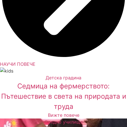
НАУЧИ ПОВЕЧЕ
Детска градина
Седмица на фермерството:
Пътешествие в света на природата и
труда
Вижте повече
Средно училище